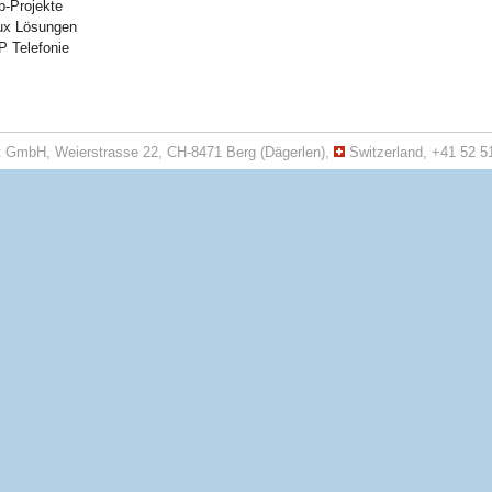
-Projekte
ux Lösungen
P Telefonie
t GmbH, Weierstrasse 22, CH-8471 Berg (Dägerlen),
Switzerland, +41 52 5