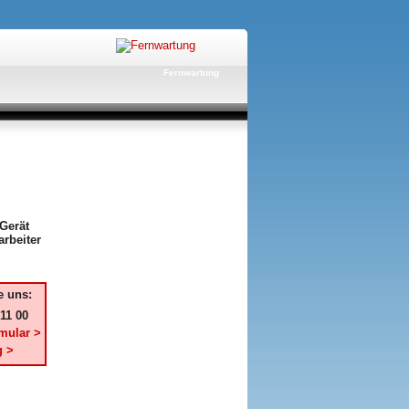
Fernwartung
Gerät
rbeiter
e uns:
 11 00
mular >
g >