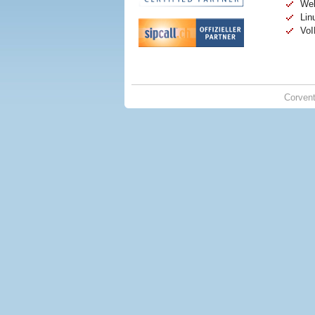
Web
Lin
VoI
Corven