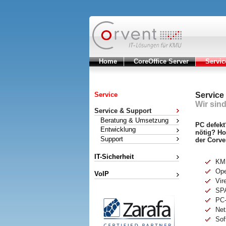
Home
CoreOffice Server
Servic
Service
Service
Wir sind
Service & Support
Beratung & Umsetzung
PC defekt
Entwicklung
nötig? Ho
Support
der Corve
IT-Sicherheit
KM
Op
VoIP
Vir
SPA
PC-
Net
Sof