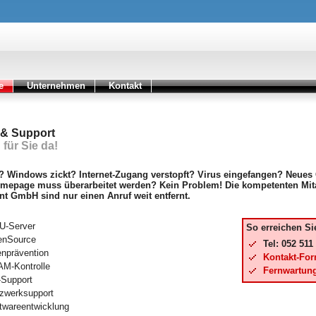
e
Unternehmen
Kontakt
 & Support
 für Sie da!
? Windows zickt? Internet-Zugang verstopft? Virus eingefangen? Neues 
mepage muss überarbeitet werden? Kein Problem! Die kompetenten Mita
nt GmbH sind nur einen Anruf weit entfernt.
U-Server
So erreichen Si
enSource
Tel: 052 511
enprävention
Kontakt-For
M-Kontrolle
Fernwartun
Support
zwerksupport
twareentwicklung